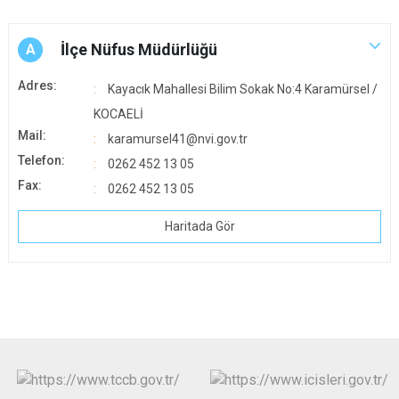
İlçe Nüfus Müdürlüğü
A
Adres:
Kayacık Mahallesi Bilim Sokak No:4 Karamürsel /
KOCAELİ
Mail:
karamursel41@nvi.gov.tr
Telefon:
0262 452 13 05
Fax:
0262 452 13 05
Haritada Gör