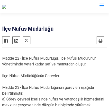
Kocaeli
İlçe Nüfus Müdürlüğü
Gebze
Başiskele
Gölcük
Darıca
Kandıra
Çayırova
Madde 22- İlçe Nüfus Müdürlüğü, İlçe Nüfus Müdürünün
Karamürsel
Dilovası
yönetiminde yeteri kadar şef ve memurdan oluşur.
Körfez
İzmit
İlçe Nüfus Müdürlüğünün Görevleri
Derince
Kartepe
Madde 23- İlçe Nüfus Müdürlüğünün görevleri aşağıda
belirtilmiştir:
a) Görev çevresi içerisinde nüfus ve vatandaşlık hizmetlerini
mevzuat çerçevesinde düzgün bir biçimde yürütmek.