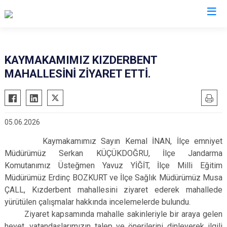
Kocaeli
KAYMAKAMIMIZ KIZDERBENT
MAHALLESİNİ ZİYARET ETTİ.
Gebze
Başiskele
Gölcük
Darıca
Kandıra
Çayırova
05.06.2026
Karamürsel
Dilovası
Kaymakamımız Sayın Kemal İNAN, İlçe emniyet
Körfez
İzmit
Müdürümüz Serkan KÜÇÜKDOĞRU, İlçe Jandarma
Derince
Kartepe
Komutanımız Üsteğmen Yavuz YİĞİT, İlçe Milli Eğitim
Müdürümüz Erdinç BOZKURT ve İlçe Sağlık Müdürümüz Musa
ÇALL, Kızderbent mahallesini ziyaret ederek mahallede
yürütülen çalışmalar hakkında incelemelerde bulundu.
Ziyaret kapsamında mahalle sakinleriyle bir araya gelen
heyet, vatandaşlarımızın talep ve önerilerini dinleyerek ilgili