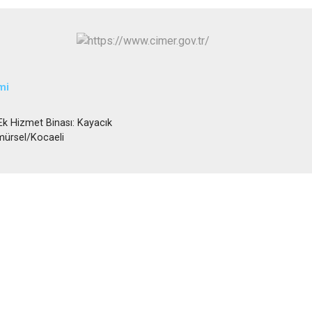
İzmit
Kartepe
mi
 Hizmet Binası: Kayacık
mürsel/Kocaeli