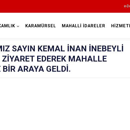
e-D
KAMLIK
KARAMÜRSEL
MAHALLİ İDARELER
HİZMET
Kocaeli
Z SAYIN KEMAL İNAN İNEBEYLİ
 ZİYARET EDEREK MAHALLE
E BİR ARAYA GELDİ.
Gebze
Gölcük
Kandıra
Karamürsel