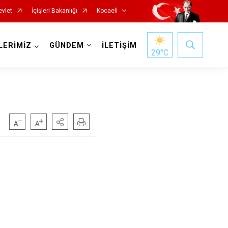
evlet
İçişleri Bakanlığı
Kocaeli
LERİMİZ
GÜNDEM
İLETİŞİM
29
°C
Başiskele
Darıca
Çayırova
Dilovası